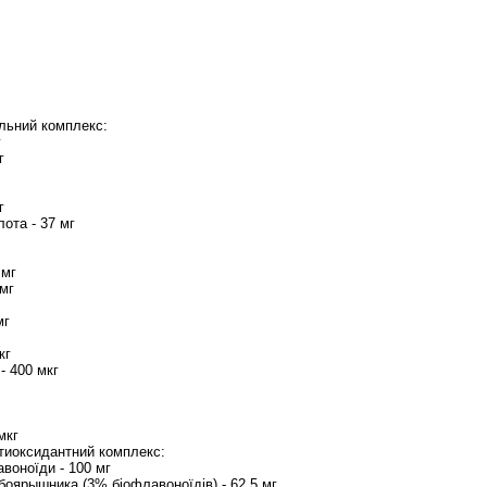
льний комплекс:
г
г
г
лота - 37 мг
 мг
 мг
мг
кг
- 400 мкг
мкг
нтиоксидантний комплекс:
авоноїди - 100 мг
 боярышника (3% біофлавоноїдів) - 62,5 мг