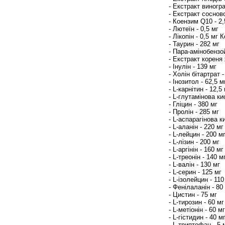
- Екстракт виногра
- Екстракт сосново
- Коензим Q10 - 2,
- Лютеїн - 0,5 мг
- Лікопін - 0,5 м
- Таурин - 282 мг
- Пара-амінобензо
- Екстракт кореня
- Інулін - 139 мг
- Холін бітартрат -
- Інозитол - 62,5 м
- L-карнітин - 12,
- L-глутамінова ки
- Гліцин - 380 мг
- Пролін - 285 мг
- L-аспарагінова к
- L-аланін - 220 мг
- L-лейцин - 200 м
- L-лізин - 200 мг
- L-аргінін - 160 мг
- L-треонін - 140 м
- L-валін - 130 мг
- L-серин - 125 мг
- L-ізолейцин - 110
- Фенілаланін - 80
- Цистин - 75 мг
- L-тирозин - 60 мг
- L-метіонін - 60 мг
- L-гістидин - 40 м
- L-триптофан - 5 