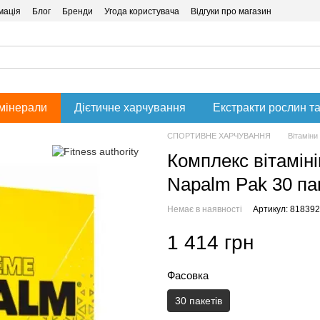
мація
Блог
Бренди
Угода користувача
Відгуки про магазин
 мінерали
Дієтичне харчування
Екстракти рослин та
СПОРТИВНЕ ХАРЧУВАННЯ
Вітаміни
Комплекс вітамінів
Napalm Pak 30 па
Немає в наявності
Артикул: 818392
1 414 грн
Фасовка
30 пакетів