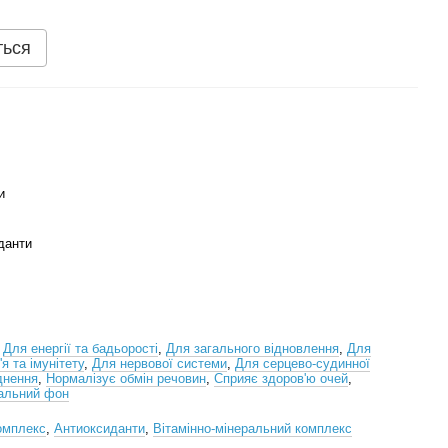
ться
и
данти
,
Для енергії та бадьорості
,
Для загального відновлення
,
Для
я та імунітету
,
Для нервової системи
,
Для серцево-судинної
днення
,
Нормалізує обмін речовин
,
Сприяє здоров'ю очей
,
нальний фон
омплекс
,
Антиоксиданти
,
Вітамінно-мінеральний комплекс