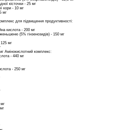
дної кісточки - 25 мг
ї кори - 10 мг
5 мг
г Комплекс для підвищення продуктивності:
йна кислота - 200 мг
 женьшеню (5% гінзенозидів) - 150 мг
 125 мг
г
5 мг Амінокислотний комплекс:
слота - 440 мг
ислота - 250 мг
г
г
 мг
 мг
г
мг