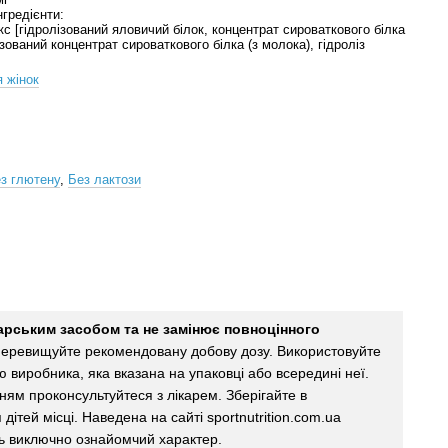
Інгредієнти:
кс [гідролізований яловичий білок, концентрат сироваткового білка
ізований концентрат сироваткового білка (з молока), гідроліз
 жінок
з глютену
,
Без лактози
карським засобом та не замінює повноцінного
еревищуйте рекомендовану добову дозу. Використовуйте
єю виробника, яка вказана на упаковці або всередині неї.
ям проконсультуйтеся з лікарем. Зберігайте в
дітей місці. Наведена на сайті sportnutrition.com.ua
ь виключно ознайомчий характер.