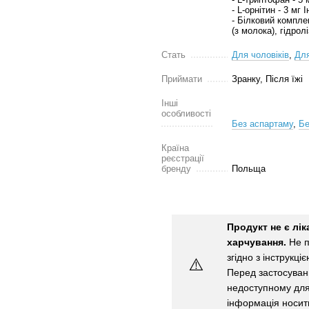
- L-орнітин - 3 мг 
- Білковий компле
(з молока), гідрол
Стать
Для чоловіків
,
Для
Приймати
Зранку, Після їжі
Інші
особливості
Без аспартаму
,
Бе
Країна
реєстрації
бренду
Польща
Продукт не є лі
харчування.
Не п
згідно з інструкці
⚠️
Перед застосуванн
недоступному для 
інформація носит