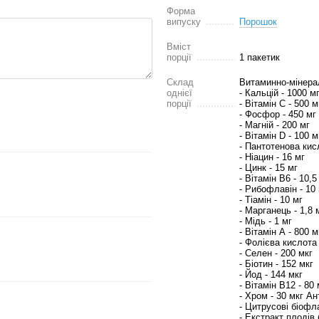
Форма
випуску
Порошок
Вміст
порції
1 пакетик
Склад
Витаминно-мінера
однієї
- Кальцій - 1000 м
порції
- Вітамін C - 500 м
- Фосфор - 450 мг
- Магній - 200 мг
- Вітамін D - 100 м
- Пантотенова кис
- Ніацин - 16 мг
- Цинк - 15 мг
- Вітамін B6 - 10,5
- Рибофлавін - 10
- Тіамін - 10 мг
- Марганець - 1,8 
- Мідь - 1 мг
- Вітамін А - 800 м
- Фолієва кислота 
- Селен - 200 мкг
- Біотин - 152 мкг
- Йод - 144 мкг
- Вітамін B12 - 80 
- Хром - 30 мкг А
- Цитрусові біофл
- Екстракт плодів