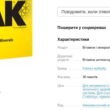
Повідомити, коли з'яви
Поширити у соцмережах
Характеристики
Розділ
Вітаміни і мінерал
Додаткові
розділи
Вітаміни антиокси
Бренд
Fitness authority
Фасовка
30 пакетів
Ціль
Для витривалості
загального здоров'
ю
системи
,
Для сху
Стабілізує гормо
Вид
Амінокислотний к