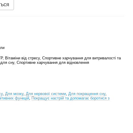
ться
али
P, Вітаміни від стресу, Спортивне харчування для витривалості та
ни для сну, Спортивне харчування для відновлення
су
,
Для мозку
,
Для нервової системи
,
Для покращення сну
,
ітивних функцій
,
Покращує настрій та допомагає боротися з