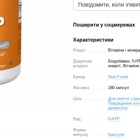
Повідомити, коли з'яви
Поширити у соцмережах
Характеристики
Розділ
Вітаміни і мінер
Додаткові
Біодобавки, 5-HT
розділи
енергії, Вітамі
Бренд
Now Foods
Фасовка
180 капсул
Ціль
Для зняття стре
Покращення когн
депресією
Вид
5-HTP
Форма
випуску
Капсули