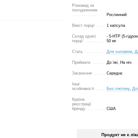
Різновид за
походженням
Рослинний
Вміст порції
1 капсула
Склад однієї
- 5-HTP (5-гідрок
порції
50 мг
Стать
Для чоловіків
,
Д
Приймати
До їжі, На ніч
Засвоєння
Середнє
Інші
особливості
Без глютену
,
Дл
Країна
реєстрації
бренду
США
Продукт не є лі