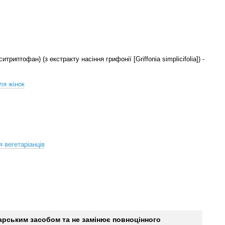
ситриптофан) (з екстракту насіння грифонії [Griffonia simplicifolia]) -
ля жінок
я вегетаріанців
карським засобом та не замінює повноцінного