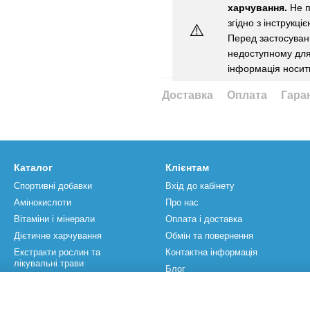
харчування.
Не п
згідно з інструкці
⚠️
Перед застосуванн
недоступному для 
інформація носит
Доставка
Оплата
Гара
Каталог
Клієнтам
Спортивні добавки
Вхід до кабінету
Амінокислоти
Про нас
Вітаміни і мінерали
Оплата і доставка
Дієтичне харчування
Обмін та повернення
Екстракти рослин та
Контактна інформація
лікувальні трави
Блог
Спортивний інвентар
Бренди
Акції
Угода користувача