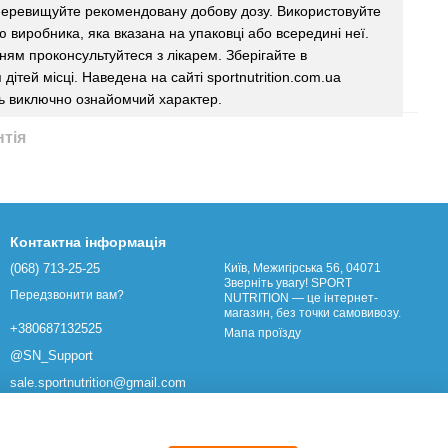
еревищуйте рекомендовану добову дозу. Використовуйте
єю виробника, яка вказана на упаковці або всередині неї.
ям проконсультуйтеся з лікарем. Зберігайте в
дітей місці. Наведена на сайті sportnutrition.com.ua
ь виключно ознайомчий характер.
нтія
Контактна інформація
(068) 713-25-25
Київ, Межигірська 56, 04071
Зверніть увагу! SPORT
Передзвонити вам?
NUTRITION — це інтернет-
магазин, без точки самовивозу.
+380687132525
Мапа проїзду
@SN_Support
sale.sportnutrition@gmail.com