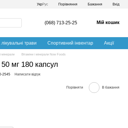
Порівняння
Укр
Рус
Бажання
Вхід
Мій кошик
(068) 713-25-25
 лікувальні трави
Спортивний інвентар
Акції
 і мінерали
Вітаміни і мінерали Now Foods
50 мг 180 капсул
0-2545
Написати відгук
Порівняти
В бажання