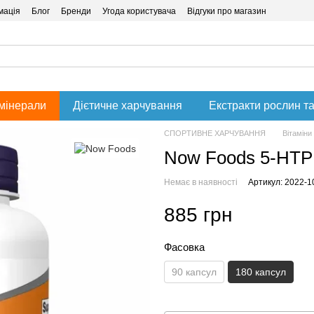
мація
Блог
Бренди
Угода користувача
Відгуки про магазин
 мінерали
Дієтичне харчування
Екстракти рослин та
СПОРТИВНЕ ХАРЧУВАННЯ
Вітаміни
Now Foods 5-HTP 
Немає в наявності
Артикул: 2022-1
885 грн
Фасовка
90 капсул
180 капсул