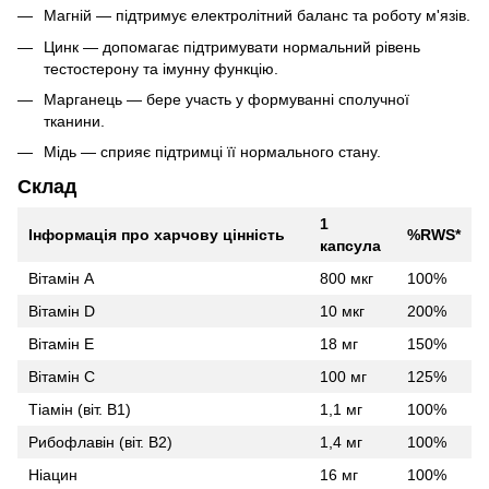
Магній — підтримує електролітний баланс та роботу м'язів.
Цинк — допомагає підтримувати нормальний рівень
тестостерону та імунну функцію.
Марганець — бере участь у формуванні сполучної
тканини.
Мідь — сприяє підтримці її нормального стану.
Склад
1
Інформація про харчову цінність
%RWS*
капсула
Вітамін А
800 мкг
100%
Вітамін D
10 мкг
200%
Вітамін Е
18 мг
150%
Вітамін С
100 мг
125%
Тіамін (віт. B1)
1,1 мг
100%
Рибофлавін (віт. B2)
1,4 мг
100%
Ніацин
16 мг
100%