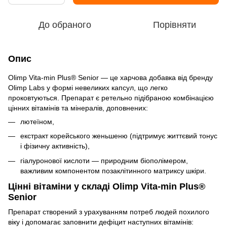
До обраного
Порівняти
Опис
Olimp Vita-min Plus® Senior — це харчова добавка від бренду
Olimp Labs у формі невеликих капсул, що легко
проковтуються. Препарат є ретельно підібраною комбінацією
цінних вітамінів та мінералів, доповнених:
лютеїном,
екстракт корейського женьшеню (підтримує життєвий тонус
і фізичну активність),
гіалуронової кислоти — природним біополімером,
важливим компонентом позаклітинного матриксу шкіри.
Цінні вітаміни у складі Olimp Vita-min Plus®
Senior
Препарат створений з урахуванням потреб людей похилого
віку і допомагає заповнити дефіцит наступних вітамінів: