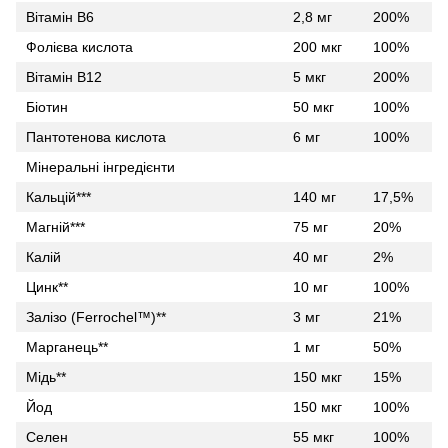
Вітамін B6
2,8 мг
200%
Фолієва кислота
200 мкг
100%
Вітамін B12
5 мкг
200%
Біотин
50 мкг
100%
Пантотенова кислота
6 мг
100%
Мінеральні інгредієнти
Кальцій***
140 мг
17,5%
Магній***
75 мг
20%
Калій
40 мг
2%
Цинк**
10 мг
100%
Залізо (Ferrochel™)**
3 мг
21%
Марганець**
1 мг
50%
Мідь**
150 мкг
15%
Йод
150 мкг
100%
Селен
55 мкг
100%