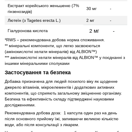
Екстракт корейського женьшеню (7%
30 мг
-
гінзенозидів)
Лютеїн (з Tagetes erecta L.)
2 мг
-
2 мг
-
Гіалуронова кислота
*RWS – рекомендована добова норма споживання.
** мінеральні компоненти, що легко засвоюються
(амінокислотні хелати мінералів) від ALBION™)
*** амінокислотні хелати мінералів від ALBION™ у поєднанні з
іншими мінеральними сполуками
Застосування та безпека
Добавка призначена для людей похилого віку як щоденне
джерело вітамінів, мікроелементів і додаткових активних
компонентів, що сприяють загальному зміцненню організму.
Безпека та ефективність складу підтверджені науковими
дослідженнями.
Рекомендована добова доза: 1 капсула один раз на день
після основного прийому їжі, запиваючи великою кількістю
води, або після консультації з лікарем.