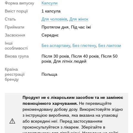
Форма випуску
Капсули
Вміст порції
1 капсула
Стать
Для чоловіків
,
Для жінок
Приймати
Протягом дня, Під час їжі
Засвоєння
Середнє
Інші
Без аспартаму
,
Без глютену
,
Без лактози
особливості
Вікова група
Після 30 років, Після 40 років, Після 50
років, Для літніх людей
Країна
реєстрації
Польща
бренду
Продукт не є лікарським засобом та не замінює
повноцінного харчування.
Не перевищуйте
рекомендовану добову дозу. Використовуйте згідно
з інструкцією виробника, яка вказана на упаковці
⚠️
або всередині неї. Перед застосуванням
проконсультуйтеся з лікарем. Зберігайте в