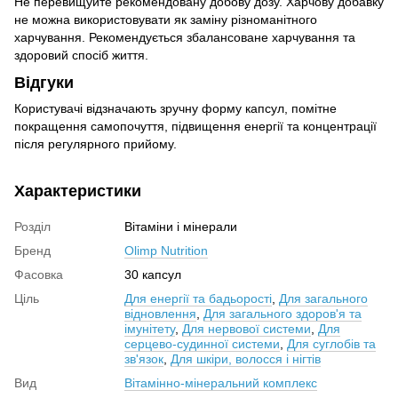
Не перевищуйте рекомендовану добову дозу. Харчову добавку
не можна використовувати як заміну різноманітного
харчування. Рекомендується збалансоване харчування та
здоровий спосіб життя.
Відгуки
Користувачі відзначають зручну форму капсул, помітне
покращення самопочуття, підвищення енергії та концентрації
після регулярного прийому.
Характеристики
Розділ
Вітаміни і мінерали
Бренд
Olimp Nutrition
Фасовка
30 капсул
Ціль
Для енергії та бадьорості
,
Для загального
відновлення
,
Для загального здоров'я та
імунітету
,
Для нервової системи
,
Для
серцево-судинної системи
,
Для суглобів та
зв'язок
,
Для шкіри, волосся і нігтів
Вид
Вітамінно-мінеральний комплекс