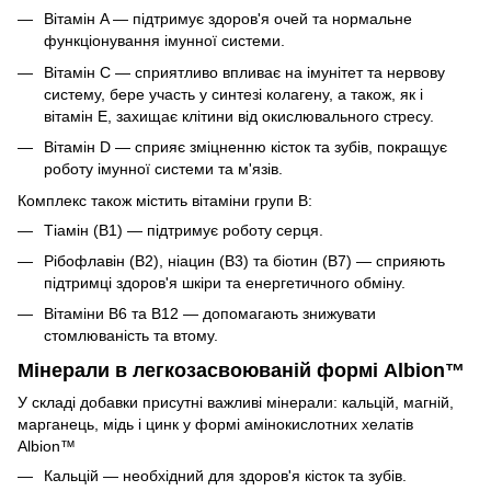
Вітамін A — підтримує здоров'я очей та нормальне
функціонування імунної системи.
Вітамін C — сприятливо впливає на імунітет та нервову
систему, бере участь у синтезі колагену, а також, як і
вітамін E, захищає клітини від окислювального стресу.
Вітамін D — сприяє зміцненню кісток та зубів, покращує
роботу імунної системи та м'язів.
Комплекс також містить вітаміни групи B:
Тіамін (B1) — підтримує роботу серця.
Рібофлавін (B2), ніацин (B3) та біотин (B7) — сприяють
підтримці здоров'я шкіри та енергетичного обміну.
Вітаміни B6 та B12 — допомагають знижувати
стомлюваність та втому.
Мінерали в легкозасвоюваній формі Albion™
У складі добавки присутні важливі мінерали: кальцій, магній,
марганець, мідь і цинк у формі амінокислотних хелатів
Albion™
Кальцій — необхідний для здоров'я кісток та зубів.