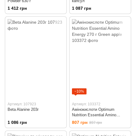
Powder 630 г
капсул
1 412 грн
1 087 грн
−10%
Артикул: 107923
Артикул: 103372
Beta Alanine 203г
Амінокислоти Optimum
Nutrition Essential Amino
Energy 270 г Green apple
1 086 грн
807 грн
897 грн