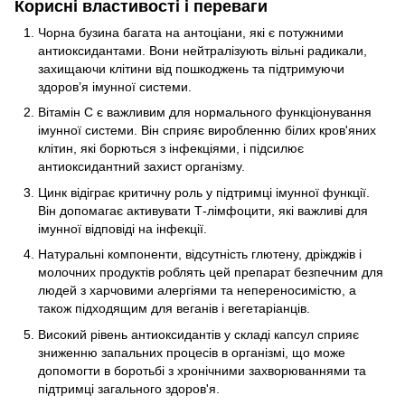
Корисні властивості і переваги
Чорна бузина багата на антоціани, які є потужними
антиоксидантами. Вони нейтралізують вільні радикали,
захищаючи клітини від пошкоджень та підтримуючи
здоров’я імунної системи.
Вітамін С є важливим для нормального функціонування
імунної системи. Він сприяє виробленню білих кров'яних
клітин, які борються з інфекціями, і підсилює
антиоксидантний захист організму.
Цинк відіграє критичну роль у підтримці імунної функції.
Він допомагає активувати Т-лімфоцити, які важливі для
імунної відповіді на інфекції.
Натуральні компоненти, відсутність глютену, дріжджів і
молочних продуктів роблять цей препарат безпечним для
людей з харчовими алергіями та непереносимістю, а
також підходящим для веганів і вегетаріанців.
Високий рівень антиоксидантів у складі капсул сприяє
зниженню запальних процесів в організмі, що може
допомогти в боротьбі з хронічними захворюваннями та
підтримці загального здоров'я.