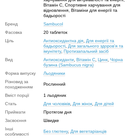
Вітамін C, Спортивне харчування для
відновлення, Вітаміни для енергії та
бадьорості
Бренд
Sambucol
Фасовка
20 таблеток
Ціль
Антиоксидантна дія
,
Для енергії та
бадьорості
,
Для загального здоров'я та
імунітету
,
Протизапальний засіб
Вид
Антиоксиданти
,
Вітамін С
,
Цинк
,
Чорна
бузина (Sambucus nigra)
Форма випуску
Льодяники
Різновид за
Рослинний
походженням
Вміст порції
1 льодяник
Стать
Для чоловіків
,
Для жінок
,
Для дітей
Приймати
Протягом дня
Засвоєння
Швидке
Інші
Без глютену
,
Для вегетаріанців
особливості