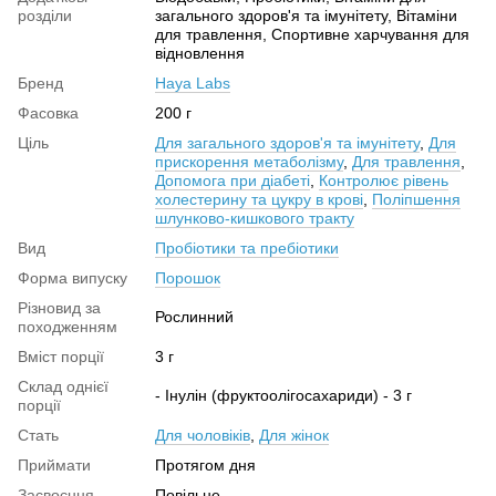
розділи
загального здоров'я та імунітету, Вітаміни
для травлення, Спортивне харчування для
відновлення
Бренд
Haya Labs
Фасовка
200 г
Ціль
Для загального здоров'я та імунітету
,
Для
прискорення метаболізму
,
Для травлення
,
Допомога при діабеті
,
Контролює рівень
холестерину та цукру в крові
,
Поліпшення
шлунково-кишкового тракту
Вид
Пробіотики та пребіотики
Форма випуску
Порошок
Різновид за
Рослинний
походженням
Вміст порції
3 г
Склад однієї
- Інулін (фруктоолігосахариди) - 3 г
порції
Стать
Для чоловіків
,
Для жінок
Приймати
Протягом дня
Засвоєння
Повільне