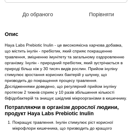
До обраного
Порівняти
Опис
Haya Labs Prebiotic Inulin - це високоякісна харчова добавка,
що містить інулін - пребіотик, який сприяє покращенню
травлення, зміцненню імунітету та загальному оздоровленню
організму. Інулін - природний пребіотик, який зустрічається в
природі більш ніж у 30 тисяч видів рослин. Прийом інуліну
стимулює зростання корисних бактерій у шлунку, що
призводить до покращення процесу травлення.
Дослідженнями доведено, що регулярний прийом інуліну
протягом 2 тижнів сприяє у 10 разів збільшення кількості
біфідобактерій та знищує шкідливі мікроорганізми в кишечнику.
Потрапляючи в організм дорослої людини,
продукт Haya Labs Prebiotic Inulin
Покращує травлення. Інулін стимулює ріст корисної
мікрофлори кишечника, що призводить до кращого