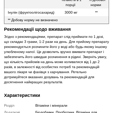
порції
норми
Інулін (фруктоолігосахарид)
3000 мг
**
** Добову норму не визначено
Рекомендаціі щодо вживання
Згідно з рекомендаціями, препарат слід приймати по 1 дозі,
що складає 3 грами, 1-2 рази на день. Для прийому препарату
рекомендується розчинити його у воді або будь-якому іншому
улюбленому напої. Це дозволить зручно вживати препарат і
забезпечить його швидше розчинення в рідині. Зверніть увагу,
що кількість прийомів на день може коливатися від 1 до 2
разів, в залежності від особистих потреб та рекомендацій
вашого лікаря чи фахівця з харчування. Ретельно
дотримуйтеся вказаних дозувань та рекомендацій для
досягнення найкращих результатів.
Характеристики
Розділ
Вітаміни і мінерали
Додаткові
Біодобавки, Пробіотики, Вітаміни для