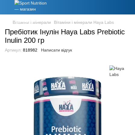
Вітаміни і мінерали
Вітаміни і мінерали Haya Labs
Пребіотик Інулін Haya Labs Prebiotic
Inulin 200 гр
Артикул:
818982
Написати відгук