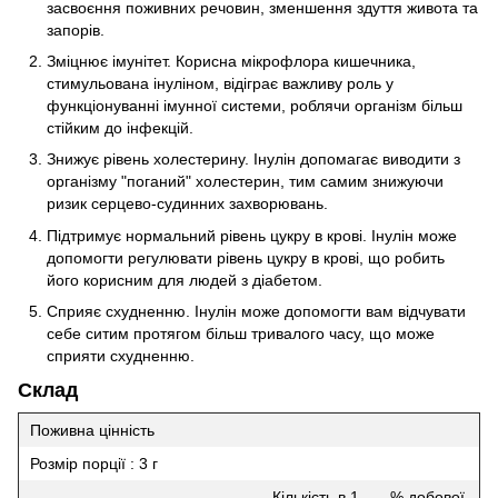
засвоєння поживних речовин, зменшення здуття живота та
запорів.
Зміцнює імунітет. Корисна мікрофлора кишечника,
стимульована інуліном, відіграє важливу роль у
функціонуванні імунної системи, роблячи організм більш
стійким до інфекцій.
Знижує рівень холестерину. Інулін допомагає виводити з
організму "поганий" холестерин, тим самим знижуючи
ризик серцево-судинних захворювань.
Підтримує нормальний рівень цукру в крові. Інулін може
допомогти регулювати рівень цукру в крові, що робить
його корисним для людей з діабетом.
Сприяє схудненню. Інулін може допомогти вам відчувати
себе ситим протягом більш тривалого часу, що може
сприяти схудненню.
Склад
Поживна цінність
Розмір порції : 3 г
Кількість в 1
% добової