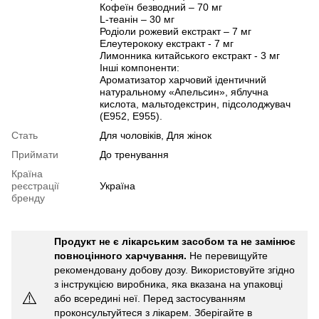
Кофеїн безводний – 70 мг
L-теанін – 30 мг
Родіоли рожевий екстракт – 7 мг
Елеутерококу екстракт - 7 мг
Лимонника китайського екстракт - 3 мг
Інші компоненти:
Ароматизатор харчовий ідентичний
натуральному «Апельсин», яблучна
кислота, мальтодекстрин, підсолоджувач
(Е952, Е955).
Стать
Для чоловіків, Для жінок
Приймати
До тренування
Країна
реєстрації
Україна
бренду
Продукт не є лікарським засобом та не замінює
повноцінного харчування.
Не перевищуйте
рекомендовану добову дозу. Використовуйте згідно
з інструкцією виробника, яка вказана на упаковці
⚠️
або всередині неї. Перед застосуванням
проконсультуйтеся з лікарем. Зберігайте в