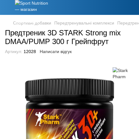
Спортивні добавки
Передтренувальні комплекси
Передтрен
Предтреник 3D STARK Strong mix
DMAA/PUMP 300 г Грейпфрут
Артикул:
12028
Написати відгук