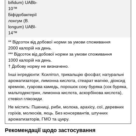
bifidum) UABb-
10™
Біфідобактерії
лонгум (B.
longum) UABI-
14™
** Відсоток від добової норми за умови споживання
2000 калорій на день.
*** Відсоток від добової норми за умови споживання
1000 калорій на день.
† Добову норму не визначено.
Інші інгредієнти: Ксилітол, трикальцію фосфат, натуральні
ароматизатори, лимонна кислота, стеарат магнію, діоксид
кремнію, гуарова камедь, порошок соку буряка (сок буряка,
мальтодекстрин, лимонна кислота, аскорбінова кислота),
стевіол глікозиди.
Не містить: Пшениці, риби, молока, арахісу, сої, деревних
горіхів, молюсків, яєць. Без консервантів, штучних
ароматизаторів, ГМО та цукру.
Рекомендації щодо застосування