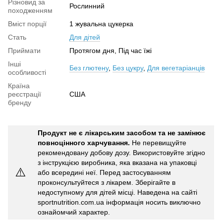
Різновид за
Рослинний
походженням
Вміст порції
1 жувальна цукерка
Стать
Для дітей
Приймати
Протягом дня, Під час їжі
Інші
Без глютену
,
Без цукру
,
Для вегетаріанців
особливості
Країна
реєстрації
США
бренду
Продукт не є лікарським засобом та не замінює
повноцінного харчування.
Не перевищуйте
рекомендовану добову дозу. Використовуйте згідно
з інструкцією виробника, яка вказана на упаковці
⚠️
або всередині неї. Перед застосуванням
проконсультуйтеся з лікарем. Зберігайте в
недоступному для дітей місці. Наведена на сайті
sportnutrition.com.ua інформація носить виключно
ознайомчий характер.