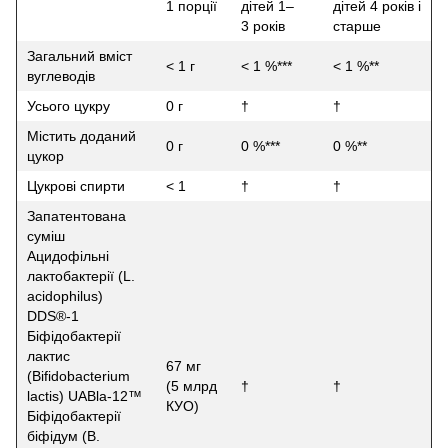
1 порції
дітей 1–
дітей 4 років і
3 років
старше
Загальний вміст
< 1 г
< 1 %***
< 1 %**
вуглеводів
Усього цукру
0 г
†
†
Містить доданий
0 г
0 %***
0 %**
цукор
Цукрові спирти
< 1
†
†
Запатентована
суміш
Ацидофільні
лактобактерії (L.
acidophilus)
DDS®-1
Біфідобактерії
лактис
67 мг
(Bifidobacterium
(5 млрд
†
†
lactis) UABla-12™
КУО)
Біфідобактерії
біфідум (B.