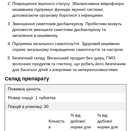
Покращення імунного статусу. Збалансована мікрофлора
кишківника підтримує функцію імунної системи,
допомагаючи організму боротися з інфекціями.
Зменшення симптомів дисбактеріозу. Пробіотики можуть
допомогти зменшити симптоми дисбактеріозу та
запалення в кишківнику.
Підтримка загального самопочуття. Здоровий кишківник
сприяє загальному покращенню самопочуття та настрою.
Безпечний склад. Веганський продукт без цукру, ГМО,
молочних продуктів та глютену, що робить його безпечним
для багатьох дітей з алергіями та непереносимостями.
Склад препарату
Поживна цінність
Розмір порції: 1 таблетка
Порцій в упаковці: 30
% від
% від
Кількість
добової
добової
в
норми для
норми для