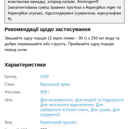
ксантанова камедь), хлорид натрію, Aminogen®
(запатентована суміш травних протеаз з Aspergillus niger та
Aspergillus oryzae), підсолоджувачі (сукралоза, ацесульфам
К).
Рекомендації щодо застосування
Змішайте одну порцію (2 мірні ложки - 30 г) з 250 мл води та
добре перемішайте або струсіть. Приймайте одну порцію
перед сном.
Характеристики
Бренд
USN
Смак
Ванільний крем
Фасовка
908 г
Ціль
Для витривалості
,
Для енергії та бадьорості
,
Для загального відновлення
,
Для
набирання м'язової маси
,
Для сушки
,
Для
схуднення
Вид
Казеїновий протеїн