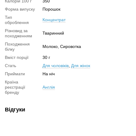
Калорій 100 г
350
Форма випуску
Порошок
Тип
Концентрат
оброблення
Різновид за
Тваринний
походженням
Походження
Молоко, Сировотка
білку
Вміст порції
30 г
Стать
Для чоловіків
,
Для жінок
Приймати
На ніч
Країна
реєстрації
Англія
бренду
Відгуки