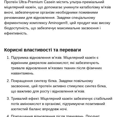
Протеїн Ultra-Premium Casein містить ультра-преміальний
міцелярний казеїн, що допомагає уникнути катаболізму м'язів
вночі, забезпечуючи організм необхідними поживними
речовинами для відновлення. Завдяки спеціальному
ферментному комплексу Aminogen®, цей продукт має високу
біодоступність, що забезпечує максимальне засвоєння і
ефективність.
Корисні властивості та переваги
Підтримка відновлення м'язів. Міцелярний казеїн є
відмінним джерелом амінокислот, які забезпечують
тривале відновлення м'язових тканин після фізичних
навантажень.
Покращення синтезу білка. Завдяки повільному
засвоєнню, цей протеїн активно стимулює синтез білка,
що важливо для росту і відновлення м'язів.
Тривалий ефект. Міцелярний казеїн забезпечує стабільний
потік амінокислот в організмі, підтримуючи позитивний
азотистий баланс впродовж ночі.
Покращення відновлення після тренувань. Продукт