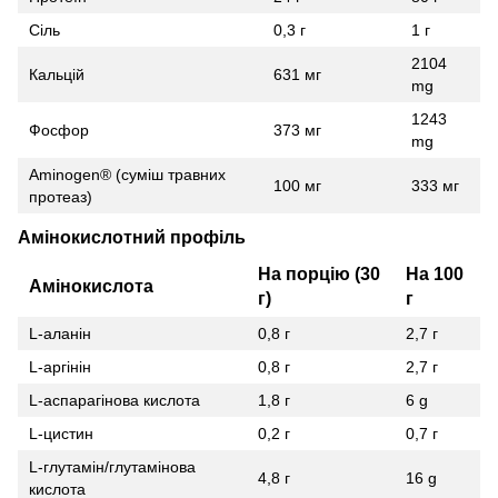
Сіль
0,3 г
1 г
2104
Кальцій
631 мг
mg
1243
Фосфор
373 мг
mg
Aminogen® (суміш травних
100 мг
333 мг
протеаз)
Амінокислотний профіль
На порцію (30
На 100
Амінокислота
г)
г
L-аланін
0,8 г
2,7 г
L-аргінін
0,8 г
2,7 г
L-аспарагінова кислота
1,8 г
6 g
L-цистин
0,2 г
0,7 г
L-глутамін/глутамінова
4,8 г
16 g
кислота