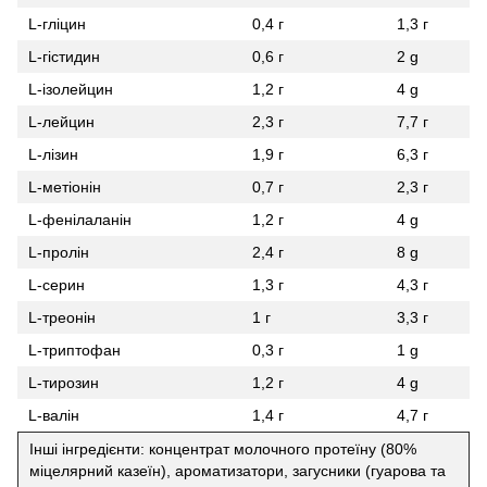
L-гліцин
0,4 г
1,3 г
L-гістидин
0,6 г
2 g
L-ізолейцин
1,2 г
4 g
L-лейцин
2,3 г
7,7 г
L-лізин
1,9 г
6,3 г
L-метіонін
0,7 г
2,3 г
L-фенілаланін
1,2 г
4 g
L-пролін
2,4 г
8 g
L-серин
1,3 г
4,3 г
L-треонін
1 г
3,3 г
L-триптофан
0,3 г
1 g
L-тирозин
1,2 г
4 g
L-валін
1,4 г
4,7 г
Інші інгредієнти: концентрат молочного протеїну (80%
міцелярний казеїн), ароматизатори, загусники (гуарова та