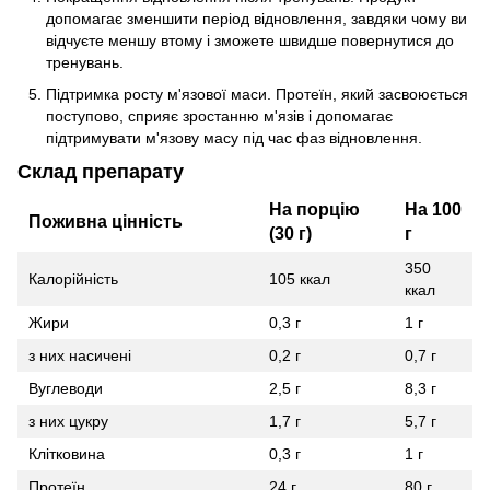
допомагає зменшити період відновлення, завдяки чому ви
відчуєте меншу втому і зможете швидше повернутися до
тренувань.
Підтримка росту м'язової маси. Протеїн, який засвоюється
поступово, сприяє зростанню м'язів і допомагає
підтримувати м'язову масу під час фаз відновлення.
Склад препарату
На порцію
На 100
Поживна цінність
(30 г)
г
350
Калорійність
105 ккал
ккал
Жири
0,3 г
1 г
з них насичені
0,2 г
0,7 г
Вуглеводи
2,5 г
8,3 г
з них цукру
1,7 г
5,7 г
Клітковина
0,3 г
1 г
Протеїн
24 г
80 г