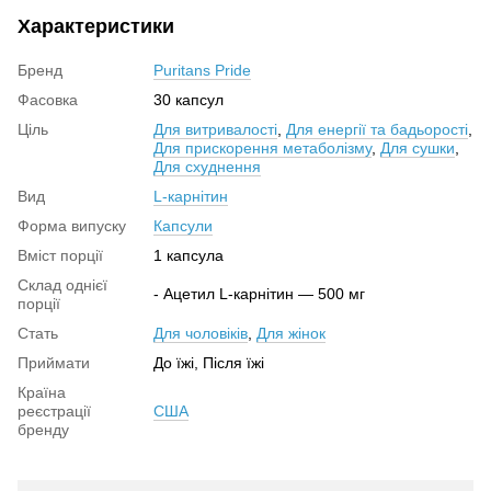
Характеристики
Бренд
Puritans Pride
Фасовка
30 капсул
Ціль
Для витривалості
,
Для енергії та бадьорості
,
Для прискорення метаболізму
,
Для сушки
,
Для схуднення
Вид
L-карнітин
Форма випуску
Капсули
Вміст порції
1 капсула
Склад однієї
- Ацетил L-карнітин — 500 мг
порції
Стать
Для чоловіків
,
Для жінок
Приймати
До їжі, Після їжі
Країна
реєстрації
США
бренду