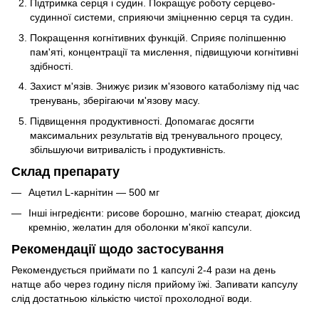
Підтримка серця і судин. Покращує роботу серцево-
судинної системи, сприяючи зміцненню серця та судин.
Покращення когнітивних функцій. Сприяє поліпшенню
пам'яті, концентрації та мислення, підвищуючи когнітивні
здібності.
Захист м'язів. Знижує ризик м'язового катаболізму під час
тренувань, зберігаючи м'язову масу.
Підвищення продуктивності. Допомагає досягти
максимальних результатів від тренувального процесу,
збільшуючи витривалість і продуктивність.
Склад препарату
Ацетил L-карнітин — 500 мг
Інші інгредієнти: рисове борошно, магнію стеарат, діоксид
кремнію, желатин для оболонки м'якої капсули.
Рекомендації щодо застосування
Рекомендується приймати по 1 капсулі 2-4 рази на день
натще або через годину після прийому їжі. Запивати капсулу
слід достатньою кількістю чистої прохолодної води.