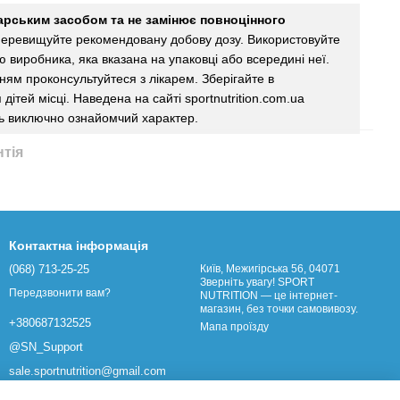
карським засобом та не замінює повноцінного
еревищуйте рекомендовану добову дозу. Використовуйте
єю виробника, яка вказана на упаковці або всередині неї.
ям проконсультуйтеся з лікарем. Зберігайте в
дітей місці. Наведена на сайті sportnutrition.com.ua
ь виключно ознайомчий характер.
нтія
Контактна інформація
(068) 713-25-25
Київ, Межигірська 56, 04071
Зверніть увагу! SPORT
Передзвонити вам?
NUTRITION — це інтернет-
магазин, без точки самовивозу.
+380687132525
Мапа проїзду
@SN_Support
sale.sportnutrition@gmail.com