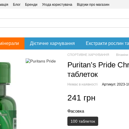
мація
Блог
Бренди
Угода користувача
Відгуки про магазин
 мінерали
Дієтичне харчування
Екстракти рослин та
СПОРТИВНЕ ХАРЧУВАННЯ
Вітаміни
Puritan’s Pride Ch
таблеток
Немає в наявності
Артикул: 2023-1
241 грн
Фасовка
100 таблеток