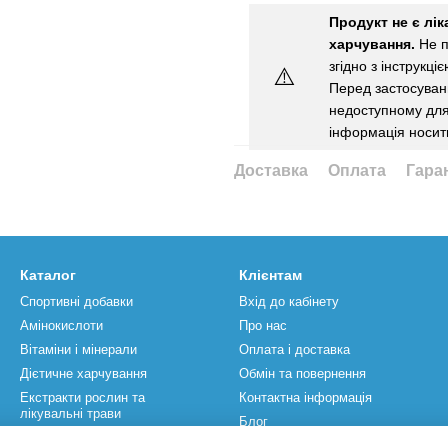
Продукт не є лі
харчування.
Не п
згідно з інструкці
⚠️
Перед застосуванн
недоступному для 
інформація носит
Доставка
Оплата
Гара
Каталог
Клієнтам
Спортивні добавки
Вхід до кабінету
Амінокислоти
Про нас
Вітаміни і мінерали
Оплата і доставка
Дієтичне харчування
Обмін та повернення
Екстракти рослин та
Контактна інформація
лікувальні трави
Блог
Спортивний інвентар
Бренди