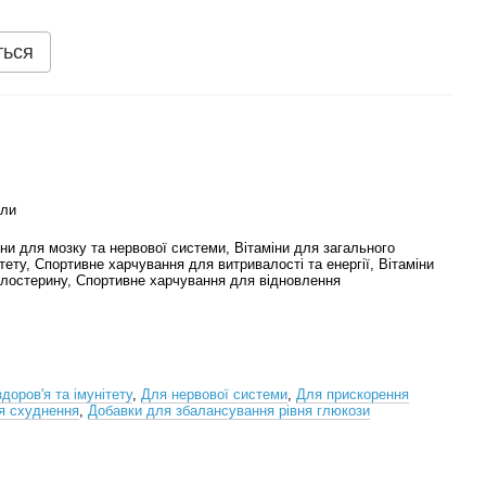
ться
али
іни для мозку та нервової системи, Вітаміни для загального
ітету, Спортивне харчування для витривалості та енергії, Вітаміни
лостерину, Спортивне харчування для відновлення
доров'я та імунітету
,
Для нервової системи
,
Для прискорення
я схуднення
,
Добавки для збалансування рівня глюкози