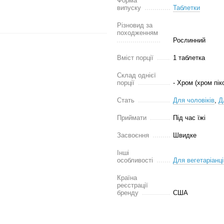
Форма
випуску
Таблетки
Різновид за
походженням
Рослинний
Вміст порції
1 таблетка
Склад однієї
порції
- Хром (хром пік
Стать
Для чоловіків
,
Д
Приймати
Під час їжі
Засвоєння
Швидке
Інші
особливості
Для вегетаріанці
Країна
реєстрації
бренду
США