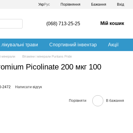
Порівняння
Укр
Рус
Бажання
Вхід
Мій кошик
(068) 713-25-25
 лікувальні трави
Спортивний інвентар
Акції
 і мінерали
Вітаміни і мінерали Puritans Pride
romium Picolinate 200 мкг 100
0-2472
Написати відгук
Порівняти
В бажання