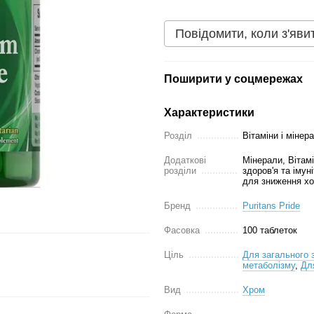
Повідомити, коли з'яви
Поширити у соцмережах
Характеристики
Розділ
Вітаміни і мінер
Додаткові
Мінерали, Вітам
розділи
здоров'я та імун
для зниження хо
Бренд
Puritans Pride
Фасовка
100 таблеток
Ціль
Для загального з
метаболізму
,
Дл
Вид
Хром