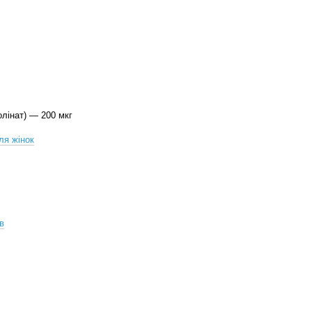
олінат) — 200 мкг
ля жінок
в