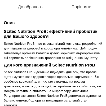
До обраного
Порівняти
Опис
Scitec Nutrition ProB: ефективний пробіотик
для Вашого здоров'я
Scitec Nutrition ProB – це високоякісний комплекс, розроблений
для підтримки здорової мікрофлори кишківника. Цей продукт
забезпечує організм багатою дозою корисних мікроорганізмів,
які сприяють поліпшенню травлення та зміцненню імунітету.
Для кого призначений Scitec Nutrition ProB
Scitec Nutrition ProB ідеально підходить для всіх, хто прагне
підтримувати своє здоров'я через правильне харчування. Він
особливо корисний для тих, хто страждає на розлад
травлення, а також для людей, які приймають антибіотики, які
можуть негативно впливати на мікрофлору кишечника.
Регулярне вживання Scitec Nutrition ProB допомагає відновити
баланс кишкової флори та покращити загальний стан
здоров'я.