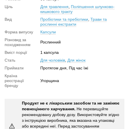
Ціль
Для травлення
,
Поліпшення шлунково-
кишкового тракту
Вид
Пробіотики та пребіотики
,
Трави та
рослинні екстракти
Форма випуску
Капсули
Різновид за
Рослинний
походженням
Вміст порції
1 капсула
Стать
Для чоловіків
,
Для жінок
Приймати
Протягом дня, Під час їжі
Країна
реєстрації
Угорщина
бренду
Продукт не є лікарським засобом та не замінює
повноцінного харчування.
Не перевищуйте
рекомендовану добову дозу. Використовуйте згідно
з інструкцією виробника, яка вказана на упаковці
⚠️
або всередині неї. Перед застосуванням