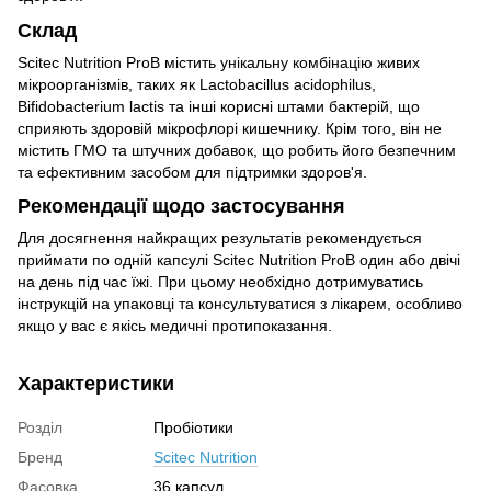
Склад
Scitec Nutrition ProB містить унікальну комбінацію живих
мікроорганізмів, таких як Lactobacillus acidophilus,
Bifidobacterium lactis та інші корисні штами бактерій, що
сприяють здоровій мікрофлорі кишечнику. Крім того, він не
містить ГМО та штучних добавок, що робить його безпечним
та ефективним засобом для підтримки здоров'я.
Рекомендації щодо застосування
Для досягнення найкращих результатів рекомендується
приймати по одній капсулі Scitec Nutrition ProB один або двічі
на день під час їжі. При цьому необхідно дотримуватись
інструкцій на упаковці та консультуватися з лікарем, особливо
якщо у вас є якісь медичні протипоказання.
Характеристики
Розділ
Пробіотики
Бренд
Scitec Nutrition
Фасовка
36 капсул