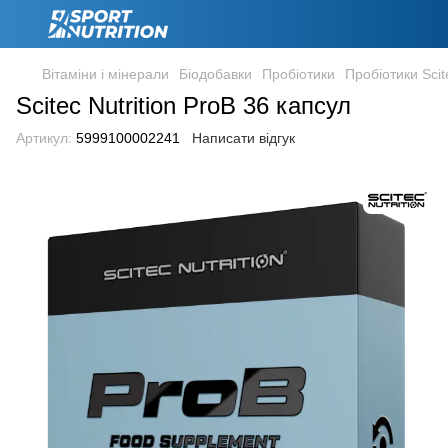
Вітаміни і мінерали
Біодобавки
Пробіотики
Пробіотики Scite
Scitec Nutrition ProB 36 капсул
Артикул:
5999100002241
Написати відгук