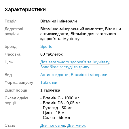
Характеристики
Розділ
Вітаміни і мінерали
Додаткові
Вітамінно-мінеральний комплекс, Вітаміни
розділи
антиоксиданти, Вітаміни для загального
здоров'я та імунітету
Бренд
Sporter
Фасовка
60 таблеток
Ціль
Для загального здоров'я та імунітету
,
Запобігає застуді та грипу
Вид
Антиоксиданти
,
Вітаміни і мінерали
Форма випуску
Таблетки
Вміст порції
1 таблетка
Склад однієї
- Вітамін C - 1000 мг
порції
- Вітамін D3 - 0,05 мг
- Рутозид - 50 мг
- Цинк - 15 мг
- Селен - 55 мкг
Стать
Для чоловіків
,
Для жінок