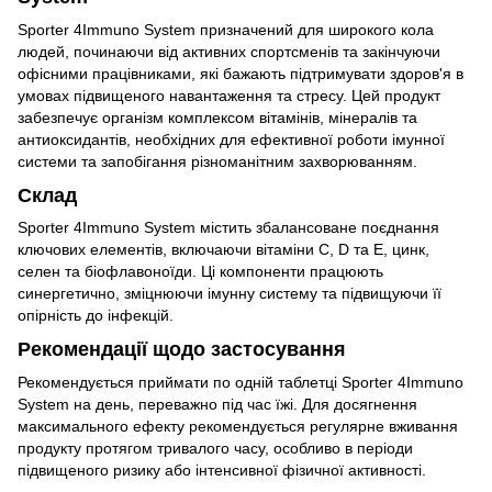
Sporter 4Immuno System призначений для широкого кола
людей, починаючи від активних спортсменів та закінчуючи
офісними працівниками, які бажають підтримувати здоров'я в
умовах підвищеного навантаження та стресу. Цей продукт
забезпечує організм комплексом вітамінів, мінералів та
антиоксидантів, необхідних для ефективної роботи імунної
системи та запобігання різноманітним захворюванням.
Склад
Sporter 4Immuno System містить збалансоване поєднання
ключових елементів, включаючи вітаміни С, D та E, цинк,
селен та біофлавоноїди. Ці компоненти працюють
синергетично, зміцнюючи імунну систему та підвищуючи її
опірність до інфекцій.
Рекомендації щодо застосування
Рекомендується приймати по одній таблетці Sporter 4Immuno
System на день, переважно під час їжі. Для досягнення
максимального ефекту рекомендується регулярне вживання
продукту протягом тривалого часу, особливо в періоди
підвищеного ризику або інтенсивної фізичної активності.