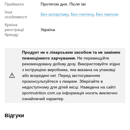
Приймати
Протягом дня, Після їжі
Інші
Без аспартаму
,
Без глютену
,
Без лактози
особливості
Країна
реєстрації
Україна
бренду
Продукт не є лікарським засобом та не замінює
повноцінного харчування.
Не перевищуйте
рекомендовану добову дозу. Використовуйте згідно
з інструкцією виробника, яка вказана на упаковці
⚠️
або всередині неї. Перед застосуванням
проконсультуйтеся з лікарем. Зберігайте в
недоступному для дітей місці. Наведена на сайті
sportnutrition.com.ua інформація носить виключно
ознайомчий характер.
Відгуки