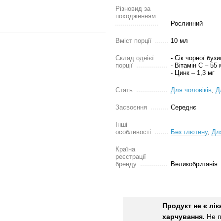
Різновид за
походженням
Рослинний
Вміст порції
10 мл
Склад однієї
- Сік чорної бузи
порції
- Вітамін C – 55 
- Цинк – 1,3 мг
Стать
Для чоловіків
,
Д
Засвоєння
Середнє
Інші
особливості
Без глютену
,
Дл
Країна
реєстрації
бренду
Великобританія
Продукт не є лі
харчування.
Не п