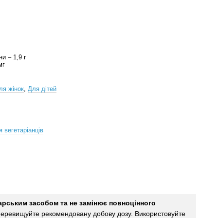
ни – 1,9 г
мг
ля жінок
,
Для дітей
я вегетаріанців
карським засобом та не замінює повноцінного
еревищуйте рекомендовану добову дозу. Використовуйте