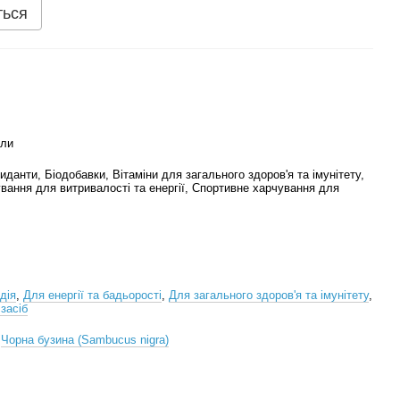
ться
али
иданти, Біодобавки, Вітаміни для загального здоров'я та імунітету,
вання для витривалості та енергії, Спортивне харчування для
дія
,
Для енергії та бадьорості
,
Для загального здоров'я та імунітету
,
засіб
,
Чорна бузина (Sambucus nigra)