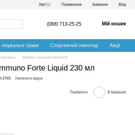
Порівняння
Укр
Рус
Бажання
Вхід
Мій кошик
(068) 713-25-25
 лікувальні трави
Спортивний інвентар
Акції
 і мінерали
Вітаміни і мінерали Sambucol
mmuno Forte Liquid 230 мл
0-2765
Написати відгук
Порівняти
В бажання