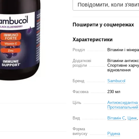
Повідомити, коли з'яви
Поширити у соцмережах
Характеристики
Розділ
Вітаміни і мінер
Додаткові
Вітаміни антиокс
розділи
Спортивне харчу
відновлення
Бренд
Sambucol
Фасовка
230 мл
Ціль
Антиоксидантна 
Протизапальний 
Вид
Вітамін С
,
Цинк
Форма
випуску
Рідина