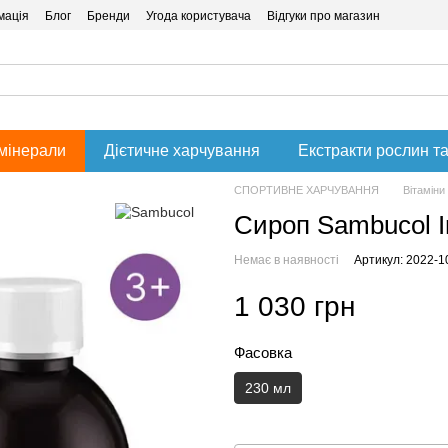
мація
Блог
Бренди
Угода користувача
Відгуки про магазин
 мінерали
Дієтичне харчування
Екстракти рослин та
СПОРТИВНЕ ХАРЧУВАННЯ
Вітаміни
Сироп Sambucol I
Немає в наявності
Артикул: 2022-1
1 030 грн
Фасовка
230 мл