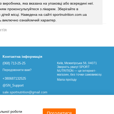
єю виробника, яка вказана на упаковці або всередині неї.
ям проконсультуйтеся з лікарем. Зберігайте в
дітей місці. Наведена на сайті sportnutrition.com.ua
ь виключно ознайомчий характер.
нтія
Контактна інформація
(068) 713-25-25
Київ, Межигірська 56, 04071
Зверніть увагу! SPORT
Передзвонити вам?
NUTRITION — це інтернет-
магазин, без точки самовивозу.
+380687132525
Мапа проїзду
@SN_Support
sale.sportnutrition@gmail.com
альної роботи
Погодитися