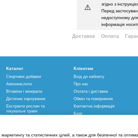
згідно з інструкці
⚠️
Перед застосуванн
недоступному для 
інформація носит
Доставка
Оплата
Гара
Каталог
Клієнтам
Спортивні добавки
Вхід до кабінету
Амінокислоти
Про нас
Вітаміни і мінерали
Оплата і доставка
Дієтичне харчування
Обмін та повернення
Екстракти рослин та
Контактна інформація
лікувальні трави
Блог
Спортивний інвентар
Бренди
Акції
Угода користувача
 маркетингу та статистичних цілей, а також для безпечної та оптим
Відгуки про магазин