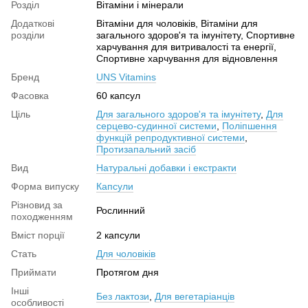
Розділ
Вітаміни і мінерали
Додаткові
Вітаміни для чоловіків, Вітаміни для
розділи
загального здоров'я та імунітету, Спортивне
харчування для витривалості та енергії,
Спортивне харчування для відновлення
Бренд
UNS Vitamins
Фасовка
60 капсул
Ціль
Для загального здоров'я та імунітету
,
Для
серцево-судинної системи
,
Поліпшення
функцій репродуктивної системи
,
Протизапальний засіб
Вид
Натуральні добавки і екстракти
Форма випуску
Капсули
Різновид за
Рослинний
походженням
Вміст порції
2 капсули
Стать
Для чоловіків
Приймати
Протягом дня
Інші
Без лактози
,
Для вегетаріанців
особливості