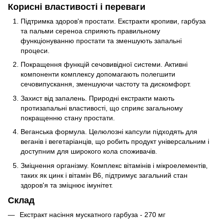
Корисні властивості і переваги
Підтримка здоров'я простати. Екстракти кропиви, гарбуза
та пальми сереноа сприяють правильному
функціонуванню простати та зменшують запальні
процеси.
Покращення функцій сечовивідної системи. Активні
компоненти комплексу допомагають полегшити
сечовипускання, зменшуючи частоту та дискомфорт.
Захист від запалень. Природні екстракти мають
протизапальні властивості, що сприяє загальному
покращенню стану простати.
Веганська формула. Целюлозні капсули підходять для
веганів і вегетаріанців, що робить продукт універсальним і
доступним для широкого кола споживачів.
Зміцнення організму. Комплекс вітамінів і мікроелементів,
таких як цинк і вітамін B6, підтримує загальний стан
здоров'я та зміцнює імунітет.
Склад
Екстракт насіння мускатного гарбуза - 270 мг