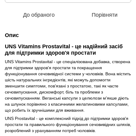
До обраного
Порівняти
Опис
UNS Vitamins Prostavital - це надійний засіб
для підтримки здоров'я простати
UNS Vitamins Prostavital - це спеціалізована добавка, створена
для підтримки здоров'я простати та покращення
функціонування сечовивідної системи у чоловіків. Вона містить
шість натуральних інгредієнтів, які можуть допомогти
зменшити симптоми, пов'язані з простатою, такі як часте
сечовипускання, дискомфорт, біль та проблеми з
сечовипусканням. Веганські капсули з целюлози м'якше діють
на шлунок порівняно з класичними желатиновими капсулами,
що робить їх зручнішими для вживання.
UNS Prostavital - це комплексний підхід до підтримки здоров'я
простати та правильного функціонування сечовивідних шляхів,
розроблений з урахуванням потреб чоловіків.