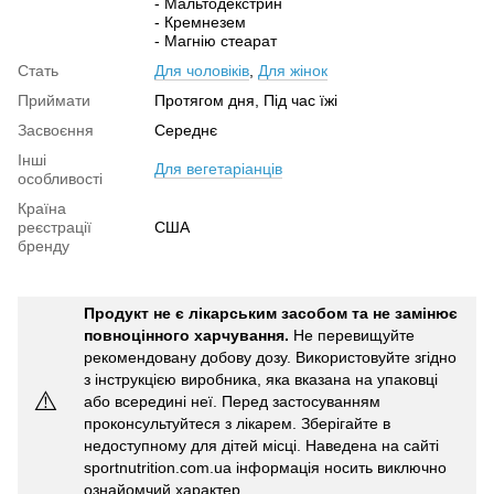
- Мальтодекстрин
- Кремнезем
- Магнію стеарат
Стать
Для чоловіків
,
Для жінок
Приймати
Протягом дня, Під час їжі
Засвоєння
Середнє
Інші
Для вегетаріанців
особливості
Країна
реєстрації
США
бренду
Продукт не є лікарським засобом та не замінює
повноцінного харчування.
Не перевищуйте
рекомендовану добову дозу. Використовуйте згідно
з інструкцією виробника, яка вказана на упаковці
⚠️
або всередині неї. Перед застосуванням
проконсультуйтеся з лікарем. Зберігайте в
недоступному для дітей місці. Наведена на сайті
sportnutrition.com.ua інформація носить виключно
ознайомчий характер.