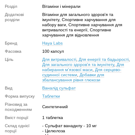
Розділ
Вітаміни і мінерали
Додаткові
Вітаміни для загального здоров'я та
розділи
імунітету, Спортивне харчування для
набору ваги, Спортивне харчування для
витривалості та енергії, Спортивне
харчування для відновлення
Бренд
Haya Labs
Фасовка
100 капсул
Ціль
Для витривалості
,
Для енергії та бадьорості
,
Для загального здоров'я та імунітету
,
Для
набирання м'язової маси
,
Для серцево-
судинної системи
,
Добавки для
збалансування рівня глюкози
Вид
Ваналід сульфат
Форма випуску
Таблетки
Різновид за
Синтетичний
походженням
Вміст порції
1 таблетка
Склад однієї
- Сульфат ванадилу - 10 мг
порції
- Целюлоза