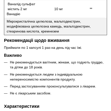
Ваналід сульфат
містить 2 мг
10 мг
**
Ванадію
Мікрокристалічна целюлоза, мальтодекстрин,
модифікована целюлозна камедь, мальтодекстрин,
стеаринова кислота, кремнезем
Рекомендаціі щодо вживання
Приймати по 1 капсулі 1 раз на день під час їжі.
Важливо
Не рекомендується вагітним, жінкам, що годують груддю,
та дітям до 18 років.
Не рекомендується людям з індивідуальною
непереносимістю компонентів продукту.
Перед застосуванням проконсультуватися з лікарем.
Не є лікарським засобом.
Характеристики