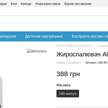
мація
Блог
Бренди
Угода користувача
Відгуки про магазин
 мінерали
Дієтичне харчування
Екстракти рослин та
СПОРТИВНЕ ХАРЧУВАННЯ
Спортивн
Жироспалювач AllN
Немає в наявності
Артикул: 100-95
388 грн
Фасовка
100 капсул