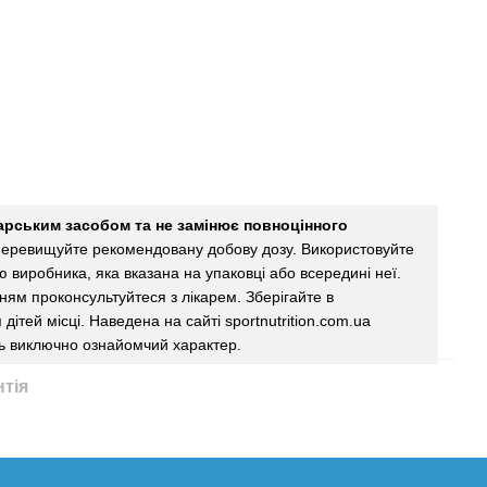
карським засобом та не замінює повноцінного
еревищуйте рекомендовану добову дозу. Використовуйте
єю виробника, яка вказана на упаковці або всередині неї.
ям проконсультуйтеся з лікарем. Зберігайте в
дітей місці. Наведена на сайті sportnutrition.com.ua
ь виключно ознайомчий характер.
нтія