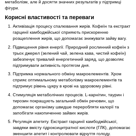
метаболізм, але й досягти значних результатів у підтримці
фігури.
Корисні властивості та переваги
Активізація процесу спалювання жирів. Кофеїн та екстракт
гарцинії камбоджійської сприяють прискоренню
розщеплення жирів, що допомагає знижувати зайву вагу.
Підвищення рівня енергії. Природний рослинний кофеїн з
трьох джерел (зелений чай, зелена кава, чистий кофеїн)
забезпечує тривалий енергетичний заряд, що дозволяє
підтримувати активність протягом дня.
Підтримка нормального обміну макроелементів. Хром
сприяє оптимальному метаболізму макроелементів та
підтримує рівень цукру в крові на здоровому рівні.
Стимуляція метаболічних процесів. L-карнітин, таурин і
тирозин покращують загальний обмін речовин, що
допомагає організму швидше переробляти калорії та
запобігати накопиченню зайвих жирів.
Регуляція апетиту. Екстракт гарцинії камбоджійської,
завдяки вмісту гідроксицитратної кислоти (ГЛК), допомагає
зменшити апетит і контролювати відчуття голоду.